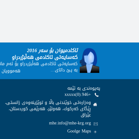
ئاکادمیوان بۆ سەر 2016
کەسایەتی ئاکادمی هەڵبژردراو
کەسایەتی ئاکادمی هەڵبژردراو بۆ ئەم مان
بە پێ داتای…
هەموویان ب
پەيوەندى بە ئێمە
+946.(0)xxxxx
وەزارەتى خوێندنى باڵا و توێژینەوەى زانستى،
ڕێگاى كەركوك، هەولێر، هەرێمى كوردستان،
عێراق
mhe.info@mhe-krg.org
Goolge Maps