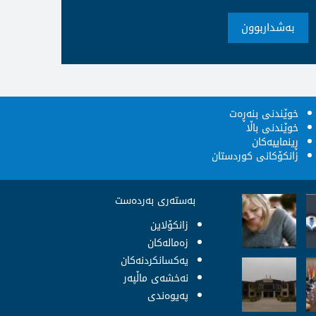
بەشداربوون
خوێندنى بنەڕەت
خوێندنى باڵا
ڕینماییەکان
زانکۆکانى کوردستان
بەستەری بەردەست
زانکۆلاین
زەمالەکان
یەکسانکردنەکان
نەخشەى ماڵپەر
پەيوەندى