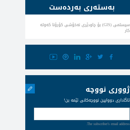
بەستەری بەردەست
سیستمی (GIS) بۆ چاودێری نەخۆشی کۆرۆنا كه‌وته‌
كار
ژووری نووچە
ئاگاداری دووایین نووچەکانی ئێمە بن!
The subscriber's email address.