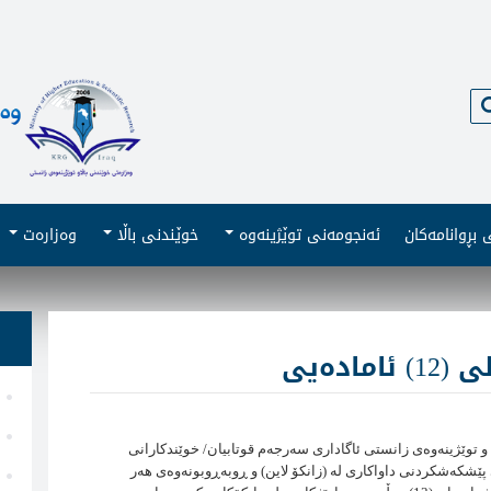
گەڕان
بڕوانامەکان
ئەنجومەنى توێژینەوە
خوێندنى باڵا
وەزارەت
ادەیی
 و توێژینەوەی زانستی ئاگاداری سەرجەم قوتابیان/ خوێندكارانی
رمی پێشكەشكردنی داواكاری لە (زانكۆ لاین) و ڕوبەڕوبونەوەی هەر