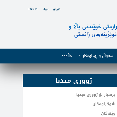
کوردی
عربية
ENGLISH
هەواڵ و ڕوداوەکان
ماڵەوە
ژووری میدیا
پرسیار بۆ ژووری میدیا
بڵاوکراوەکان
وێنەکان