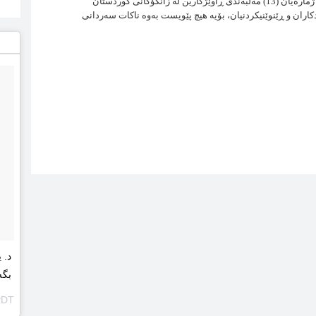
كێشەو گرفتێك سەردانی مەڵبەندەكانی ڕاوێژكاری بكەن، كە ژمارەیان (13) مەڵبەندی ڕاوێژكارین لە زانكۆكانی كوردستان
كاران و ڕێنوێنیكردنیان، بۆیە هیچ پێویست بەوە ناكات سەردانی
د. 
بگەڕێنینەوە
PDT