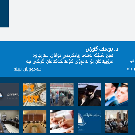
د. یوسف گۆران
هیچ شتێک بەقەد زیادکردنى تواناى سەرچاوە
مرۆییەکان بۆ ئەمڕۆى کۆمەڵگەکەمان گرنگى نیە
گە
بینە
هەموویان ببینە