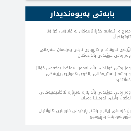
بابەتی پەیوەندیدار
مەرج و ڕێنماییە خۆپارێزییەکان لە ڤایرۆس کۆرۆنا
تاوتوێکران
لێژنەى ئەوقاف و کاروبارى ئاینى پەرلەمان سەردانى
وەزارەتى خوێندنى باڵا دەکەن
وەزارەتى خوێندنى باڵا، لەمەراسیمێکدا یەکەمی کۆلێژ
و بەشە زانستییەکانى زانکۆى هەولێرى پزیشکى
خەڵاتکرد
وەزارەتى خوێندنى باڵا پەرە بەپڕۆژە ئەکادیمییەکانى
لەگەڵ وڵاتى ئەرمینیا دەدات
بۆ خزمەتى زیاتر و باشتر ڕایکردنى کاروبارى هاوڵاتیان
کۆبونەوەیەک بەڕێوەچو