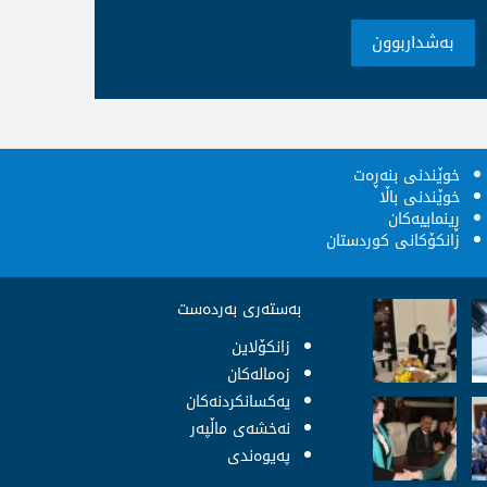
بەشداربوون
خوێندنى بنەڕەت
خوێندنى باڵا
ڕینماییەکان
زانکۆکانى کوردستان
بەستەری بەردەست
زانکۆلاین
زەمالەکان
یەکسانکردنەکان
نەخشەى ماڵپەر
پەيوەندى