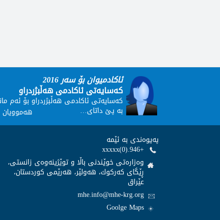
ئاکادمیوان بۆ سەر 2016
کەسایەتی ئاکادمی هەڵبژردراو
کەسایەتی ئاکادمی هەڵبژردراو بۆ ئەم مان
بە پێ داتای…
هەموویان ب
پەيوەندى بە ئێمە
+946.(0)xxxxx
وەزارەتى خوێندنى باڵا و توێژینەوەى زانستى،
ڕێگاى كەركوك، هەولێر، هەرێمى كوردستان،
عێراق
mhe.info@mhe-krg.org
Goolge Maps