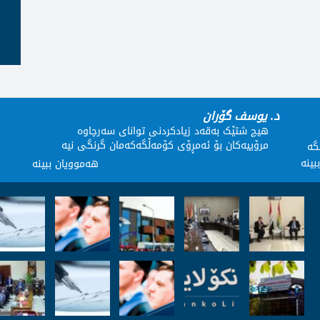
د. یوسف گۆران
هیچ شتێک بەقەد زیادکردنى تواناى سەرچاوە
مرۆییەکان بۆ ئەمڕۆى کۆمەڵگەکەمان گرنگى نیە
گە
بینە
هەموویان ببینە