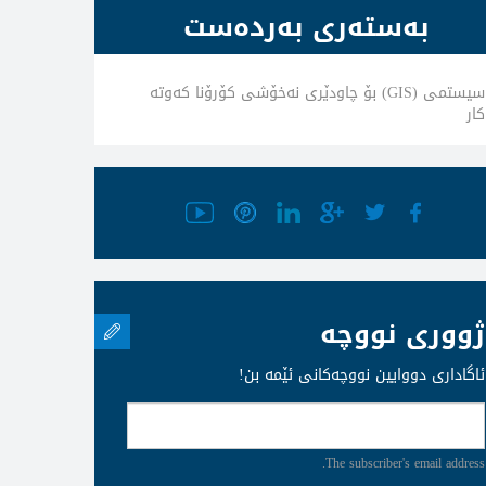
بەستەری بەردەست
سیستمی (GIS) بۆ چاودێری نەخۆشی کۆرۆنا كه‌وته‌
كار
ژووری نووچە
ئاگاداری دووایین نووچەکانی ئێمە بن!
The subscriber's email address.