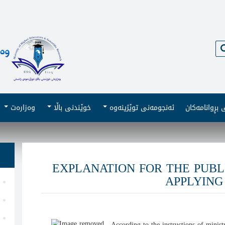
گەڕان
بڕوانامەکان
ئەنجومەنى توێژینەوە
خوێندنى باڵا
وەزارەت
EXPLANATION FOR THE PUBL
APPLYING
According to the instructions of minist