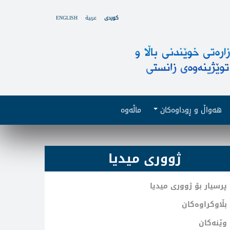
ENGLISH
عربية
کوردی
هەواڵ و ڕوداوەکان
ماڵەوە
ژووری میدیا
پرسیار بۆ ژووری میدیا
بڵاوکراوەکان
وێنەکان