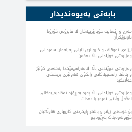
بابەتی پەیوەندیدار
مەرج و ڕێنماییە خۆپارێزییەکان لە ڤایرۆس کۆرۆنا
تاوتوێکران
لێژنەى ئەوقاف و کاروبارى ئاینى پەرلەمان سەردانى
وەزارەتى خوێندنى باڵا دەکەن
وەزارەتى خوێندنى باڵا، لەمەراسیمێکدا یەکەمی کۆلێژ
و بەشە زانستییەکانى زانکۆى هەولێرى پزیشکى
خەڵاتکرد
وەزارەتى خوێندنى باڵا پەرە بەپڕۆژە ئەکادیمییەکانى
لەگەڵ وڵاتى ئەرمینیا دەدات
بۆ خزمەتى زیاتر و باشتر ڕایکردنى کاروبارى هاوڵاتیان
کۆبونەوەیەک بەڕێوەچو