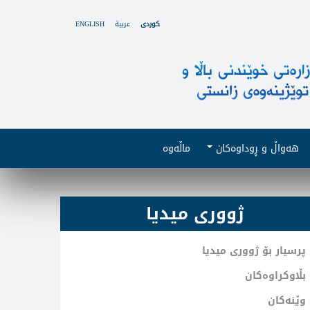
کوردی
عربية
ENGLISH
هەواڵ و ڕوداوەکان
ماڵەوە
ژووری میدیا
پرسیار بۆ ژووری میدیا
بڵاوکراوەکان
وێنەکان