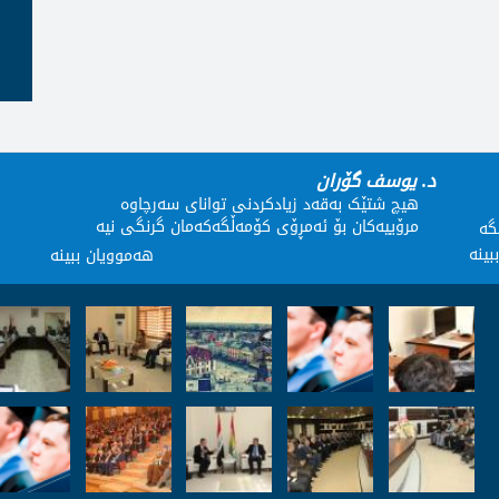
د. یوسف گۆران
هیچ شتێک بەقەد زیادکردنى تواناى سەرچاوە
مرۆییەکان بۆ ئەمڕۆى کۆمەڵگەکەمان گرنگى نیە
گە
بینە
هەموویان ببینە