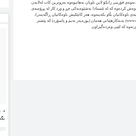
وەی فۆرمی زانكۆ لاین ناویان نەهاتبوەوە بەزوترین كات لەلایەن
وەش كردەوە كە لە ئێستادا بەشێوەیەكی چڕ و ورد كار لە پڕۆسەی
ی ناوەكانیان بڵاو بكەینەوە، هەر كاتێكیش ناوەكانیان ڕاگەیندرا،
دەتوانن لە ڕێگەی وێب سایتی ئەلیكترۆنی (www.regayzanko.com) بەبەكارهێنانی هەمان (یوزەیەر نەیم و پاسۆرد) كە پێشتر
زنەوە كە لێیی وەردەگیراون.
د. 
بگەڕێنینەوە
PDT