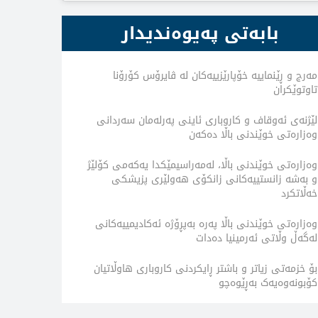
بابەتی پەیوەندیدار
مەرج و ڕێنماییە خۆپارێزییەکان لە ڤایرۆس کۆرۆنا
تاوتوێکران
لێژنەى ئەوقاف و کاروبارى ئاینى پەرلەمان سەردانى
وەزارەتى خوێندنى باڵا دەکەن
وەزارەتى خوێندنى باڵا، لەمەراسیمێکدا یەکەمی کۆلێژ
و بەشە زانستییەکانى زانکۆى هەولێرى پزیشکى
خەڵاتکرد
وەزارەتى خوێندنى باڵا پەرە بەپڕۆژە ئەکادیمییەکانى
لەگەڵ وڵاتى ئەرمینیا دەدات
بۆ خزمەتى زیاتر و باشتر ڕایکردنى کاروبارى هاوڵاتیان
کۆبونەوەیەک بەڕێوەچو