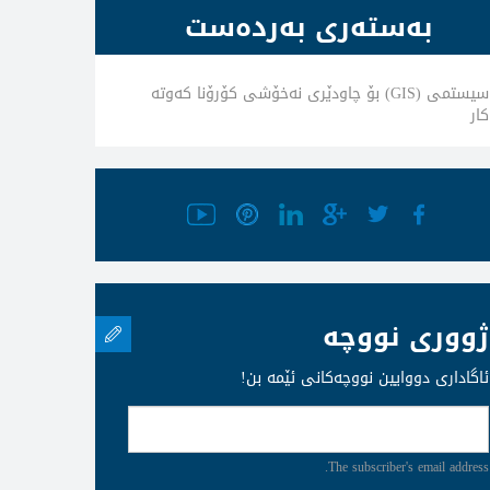
بەستەری بەردەست
سیستمی (GIS) بۆ چاودێری نەخۆشی کۆرۆنا كه‌وته‌
كار
ژووری نووچە
ئاگاداری دووایین نووچەکانی ئێمە بن!
The subscriber's email address.