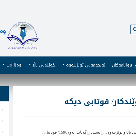
گەڕان
بڕوانامەکان
ئەنجومەنى توێژینەوە
خوێندنى باڵا
وەزارەت
 كات ناوی (1596) خوێندكار/ قوتابی دیكە
سالار خضر حسین بەرپرسی (زانكۆ لاین) لە وەزارەتی خوێندنی باڵا و توێژینەوەی زانستی ڕاگەیاند: ئەو (1596) قوتابیان/