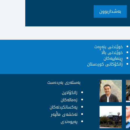
بەشداربوون
خوێندنى بنەڕەت
خوێندنى باڵا
ڕینماییەکان
زانکۆکانى کوردستان
بەستەری بەردەست
زانکۆلاین
زەمالەکان
یەکسانکردنەکان
نەخشەى ماڵپەر
پەيوەندى