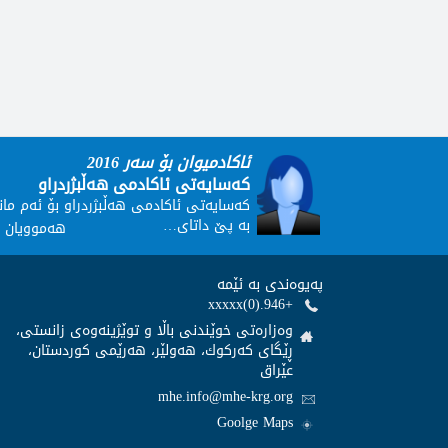
ئاکادمیوان بۆ سەر 2016
کەسایەتی ئاکادمی هەڵبژردراو
کەسایەتی ئاکادمی هەڵبژردراو بۆ ئەم مان
بە پێ داتای…
هەموویان ب
پەيوەندى بە ئێمە
+946.(0)xxxxx
وەزارەتى خوێندنى باڵا و توێژینەوەى زانستى،
ڕێگاى كەركوك، هەولێر، هەرێمى كوردستان،
عێراق
mhe.info@mhe-krg.org
Goolge Maps