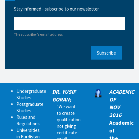
Stay informed - subscribe to our newsletter.
The subscriber's email address.
Subscribe
Undergraduate
DR. YUSIF
ACADEMIC
Studies
GORAN;
OF
Postgraduate
"We want
NOV
Studies
to create
2016
Rules and
qualification
Academic
Regulations
not giving
of
Universities
certificate
in Kurdistan
the