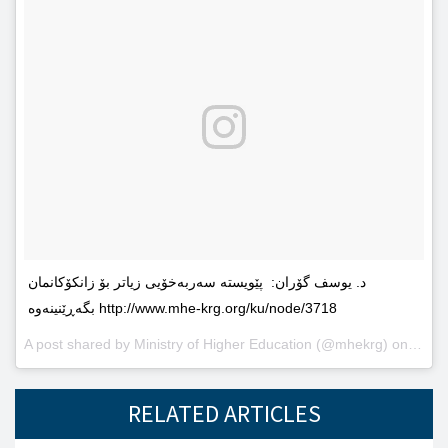
د. یوسف گۆران: پێویستە سەربەخۆیى زیاتر بۆ زانکۆکانمان
بگەڕێنینەوە http://www.mhe-krg.org/ku/node/3718
A post shared by
Ministry of Higher Education
(@mhekrg) on
May 2
RELATED ARTICLES