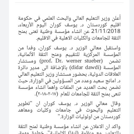
أعلن وزير التعليم العالي والبحث العلمي في حكومة
اقليم كوردستان د. يوسف كوران اليوم الأربعاء،
21/11/2018 عن انشاء مؤسسة وطنية تعنى بمنح
.
الثقة للجامعات والكليات الاهلية في الاقليم
واستقبل معالي الوزير د. يوسف كوران، وفدا من
المؤسسة المركزية للتقييم ومنح الثقة الألمانية،
ومستشار
(prof. Dr. werner stueber)
تضمن
بالإضافة الى مدير دائرة
(didar dawdi)
المؤسسة
العلاقات الدولية، بحضور مستشار وزير التعليم العالي
د. امانج سعيد وعدد من المسؤولين في الوزارة، حيث
تضمن بحث العديد من الملفات واهما انشاء مؤسسة
تنعى بمنح الثقة للجامعات للعام (٢٠١٧-٢٠١٨
).
وقال معالي الوزير د. یوسف كوران ان "تطوير
التعليم والبحوث في جامعات وكليات ومعاهد
".
كوردستان من اولوليات الوزارة
واكد ان الاعلان عن انشاء مؤسسة وطنية لمنح الثقة
بالتعاون مع منظمة (ايفا) الالمانية"، خطوة مهمة،