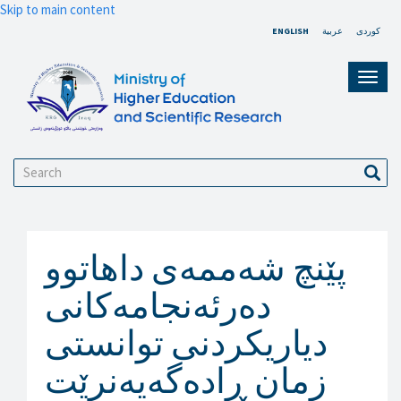
Skip to main content
ENGLISH
عربية
کوردی
Toggl
navig
Search
Sear
پێنچ شەممەى داهاتوو
دەرئه‌نجامەکانى
دیاریکردنى توانستى
زمان ڕادەگەیەنرێت