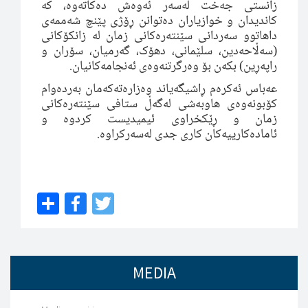
زانستی جه‌خت له‌سه‌ر ئه‌وه‌ش ده‌كاته‌وه‌، كه‌
کاندیدان و خوازیاران دەتوانن ڕۆژی پێنچ شەممەى
داهاتوو سەردانى سێنتەرەکانى زمان لە زانکۆکانى
(سەڵاحەدین، سلێمانى، دهۆک، گەرمیان، سۆران و
.
راپەڕین) بکەن بۆ وەرگرتنەوەى ئەنجامەکانیان
عه‌باس ئه‌كره‌م ڕاشیگەیاند وەزارەتەکەمان بەردەوام
کۆبونەوەی هاوبەشى لەگەڵ ستافى سێنتەرەکانى
زمان و ڕێکخراوى ئیمیدیست کردوە و
ئامادەکارییەکان کارى جدى لەسەرکراوە.
Share
Facebook
Twitter
MEDIA