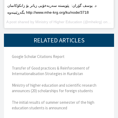
د. یوسف گۆران: پێویستە سەربەخۆیى زیاتر بۆ زانکۆکانمان
بگەڕێنینەوە http://www.mhe-krg.org/ku/node/3718
A post shared by
Ministry of Higher Education
(@mhekrg) on
May 2
RELATED ARTICLES
Google Scholar Citations Report
Transfer of Good practices & Reinforcement of
Internationalisation Strategies in Kurdistan
Ministry of higher education and scientific research
announces (20) scholarships for foreign students
The initial results of summer semester of the high
education students is announced