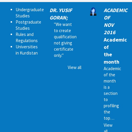
Undergraduate
DR. YUSIF
ACADEMIC
Studies
GORAN;
OF
Postgraduate
"We want
NOV
Studies
to create
2016
Rules and
qualification
Academic
Regulations
not giving
of
Universities
certificate
in Kurdistan
the
only."
month
View all
Academic
of the
month
is a
section
to
profiling
the
top…
View
all