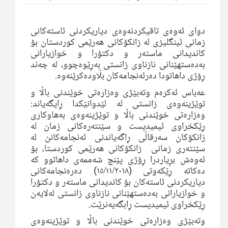
دواى ئەوەى تاقیكردنه‌وه‌ی دیاریکردنى ئاستەکانى
زمانى ئینگلیزى لە زانکۆکانى هەرێمى کوردستان بۆ
کاندیدانى ماستەر و دکتۆرا و خوازیارانى
بەدەستهێنانى نازناوى زانستى بەڕێوەچوو، له‌ چه‌ند
ڕۆژی داهاتودا ده‌رئه‌نجامه‌كان بڵاوده‌كرێنه‌وه‌.
عەباس ئەکرەم وتەبێژى وەزارەتى خوێندنى باڵا و
توێژینەوەى زانستى لە لێدوانێکدا ڕایگەیاند:
وەزارەتى خوێندنى باڵا و توێژینەوەى بەهاوکارى
ڕێکخراوى ئیمیدیست و سێنتەرەکانى زمان لە
زانکۆکان سەرقاڵى ڕاگەیاندنى ئەنجامەکانن لە
سێنتەرى زمانى زانکۆکانى هەرێمى کوردستا، بۆ
ئه‌وه‌ش بڕیاردرا ڕۆژى پێنچ شەممەى داهاتوو کە
دەرەنجامەکانى
١٥/١١/٢٠١٨
دەکاتە ڕێكه‌وتی
)
(
دیاریکردنى ئاستەکان بۆ کاندیدانى ماستەر و دکتۆرا
و خوازیارانى بەدەستهێنانى نازناوى زانستى لەلایەن
ڕێکخراوى ئیمیدیست ڕابگەیەنرێت.
وته‌بێژی وه‌زاره‌تی خوێندنی باڵا و توێژینه‌وه‌ی