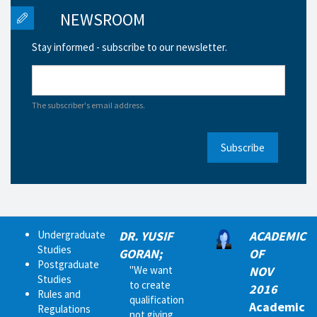
NEWSROOM
Stay informed - subscribe to our newsletter.
The subscriber's email address.
Subscribe
Undergraduate
DR. YUSIF
ACADEMIC
Studies
GORAN;
OF
Postgraduate
"We want
NOV
Studies
to create
2016
Rules and
qualification
Academic
Regulations
not giving