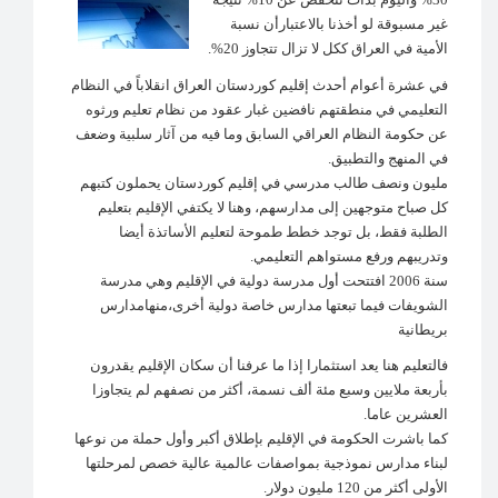
غير مسبوقة لو أخذنا بالاعتبارأن نسبة
الأمية في العراق ككل لا تزال تتجاوز 20%.
في عشرة أعوام أحدث إقليم كوردستان العراق انقلاباً في النظام
التعليمي في منطقتهم نافضين غبار عقود من نظام تعليم ورثوه
عن حكومة النظام العراقي السابق وما فيه من آثار سلبية وضعف
في المنهج والتطبيق.
مليون ونصف طالب مدرسي في إقليم كوردستان يحملون كتبهم
كل صباح متوجهين إلى مدارسهم، وهنا لا يكتفي الإقليم بتعليم
الطلبة فقط، بل توجد خطط طموحة لتعليم الأساتذة أيضا
وتدريبهم ورفع مستواهم التعليمي.
سنة 2006 افتتحت أول مدرسة دولية في الإقليم وهي مدرسة
الشويفات فيما تبعتها مدارس خاصة دولية أخرى،منهامدارس
بريطانية
فالتعليم هنا يعد استثمارا إذا ما عرفنا أن سكان الإقليم يقدرون
بأربعة ملايين وسبع مئة ألف نسمة، أكثر من نصفهم لم يتجاوزا
العشرين عاما.
كما باشرت الحكومة في الإقليم بإطلاق أكبر وأول حملة من نوعها
لبناء مدارس نموذجية بمواصفات عالمية عالية خصص لمرحلتها
الأولى أكثر من 120 مليون دولار.