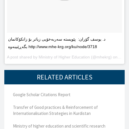
د. یوسف گۆران: پێویستە سەربەخۆیى زیاتر بۆ زانکۆکانمان
بگەڕێنینەوە http://www.mhe-krg.org/ku/node/3718
A post shared by
Ministry of Higher Education
(@mhekrg) on
May 2
RELATED ARTICLES
Google Scholar Citations Report
Transfer of Good practices & Reinforcement of
Internationalisation Strategies in Kurdistan
Ministry of higher education and scientific research