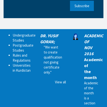
Subscribe
Undergraduate
DR. YUSIF
ACADEMIC
Studies
GORAN;
OF
Postgraduate
"We want
NOV
Studies
to create
2016
Rules and
qualification
Academic
Regulations
not giving
of
Universities
certificate
in Kurdistan
the
only."
month
View all
Academic
of the
month
is a
section