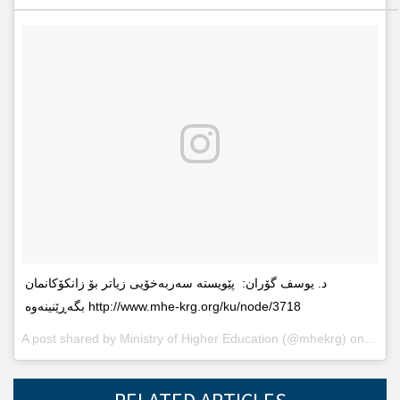
د. یوسف گۆران: پێویستە سەربەخۆیى زیاتر بۆ زانکۆکانمان
بگەڕێنینەوە http://www.mhe-krg.org/ku/node/3718
A post shared by
Ministry of Higher Education
(@mhekrg) on
May 2