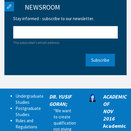
NEWSROOM
Stay informed - subscribe to our newsletter.
The subscriber's email address.
Subscribe
Undergraduate
DR. YUSIF
ACADEMIC
Studies
GORAN;
OF
Postgraduate
"We want
NOV
Studies
to create
2016
Rules and
qualification
Academic
Regulations
not giving