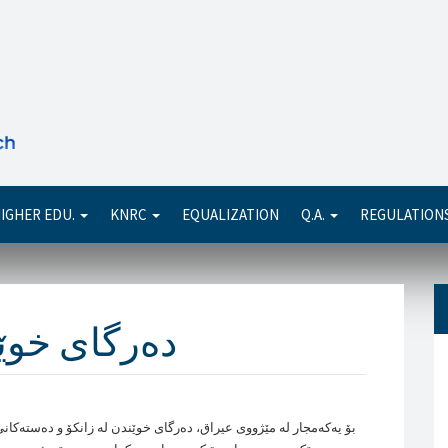
Se
IGHER EDU.
KNRC
EQUALIZATION
Q.A.
REGULATION
بۆ يه‌كه‌مجار له‌ مێژووی عيراق، ده‌رگای خوێندن له‌ زانكۆ و ده‌سته‌كان