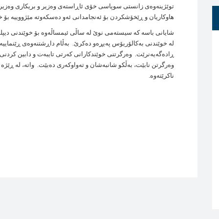
توێژينه‌وه‌ی زانستی‌ سوپاسی خۆی ئاڕاسته‌ی وه‌زير و بريكاری وه‌زيری
هاوكاریان و ڕێخۆشكردن بۆ ئه‌نجامدانی ئه‌و ده‌سكه‌وته‌ مێژووييه‌ بۆ خ
شايانی باسه‌ كه‌ سيسته‌می نوێ له‌ ساڵی ئيمساڵه‌وه‌ بۆ خوێندنی ديپلۆ
له‌ خوێندنی به‌كالۆريۆس په‌يڕه‌و ده‌كرێ. به‌ڵام داڕشتنه‌وه‌ی ڕێنماييه‌كا
ڕاده‌گه‌يه‌نرێت. وه‌رگرتنی خوێندكارانی كه‌رتی تايبه‌ت و دابين كردن
وه‌رگرتن نابێت، به‌ڵكو شانبه‌شان و ته‌واوكه‌ری ده‌بێت. واته‌، له‌ ڕێژه
ناكرێته‌وه‌‌.