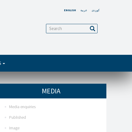
کوردی
عربية
ENGLISH
arch
Search
S
MEDIA
Media enquiries
Published
Image