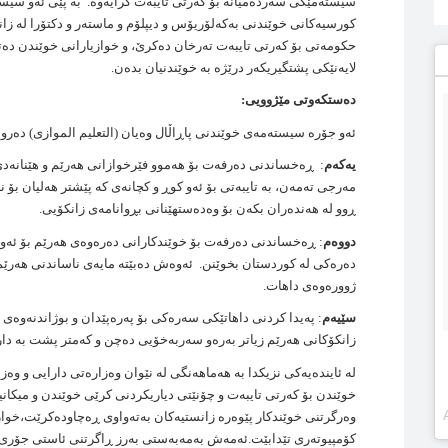
سيسته‌مێكی سه‌رده‌ميانه‌ بۆ كه‌رتی تايبه‌ت كرايه‌وه‌. به‌ پێی ئه‌و سيسته‌
كورسيه‌كانی خوێندنی به‌كه‌لۆريۆس و ديپلۆم و ماسته‌ر و دكتۆرا له‌ زا
حكومه‌تی بۆ كه‌رتی تايبه‌ت ته‌رخان ده‌كرێ، و خوازيارانی خوێندن ده‌
لايه‌نێكی پشتگيريكه‌ر درێژه‌ به‌ خوێندنيان بده‌ن.
ده‌ستكه‌وتی مێژوويی:
ئه‌و جۆره‌ سيسته‌مه‌ی خوێندنی پاڕاڵال
وه‌يان
(التعليم الموازی) ده‌رواز
يه‌كه‌م
: ڕه‌خساندنی ده‌رفه‌ت بۆ هه‌موو فێرخوازانی هه‌رێم و هێنانه‌
مه‌رجی ته‌مه‌ن، به‌ تايبه‌تی بۆ ئه‌و كوڕ و كچانه‌ی كه‌ پێشتر هه‌ليان بۆ ن
ڕوو له‌ هه‌نده‌ران بكه‌ن بۆ وه‌ده‌ستهێنانی بڕوانامه‌ی زانكۆيی.
دووه‌م
: ڕه‌خساندنی ده‌رفه‌ت بۆ خوێندكارانی ده‌ره‌وه‌ی هه‌رێم بۆ ئه‌و
ده‌ره‌كی له‌ كوردستان بخوێنن. ئه‌وه‌ش ده‌بێته‌ مايه‌ی ناساندنی هه‌رێم 
ژووره‌وه‌ی داهات.
سێيه‌م
: په‌يدا كردنی داهاتێكی سه‌ره‌كی بۆ په‌ره‌پێدان و بوژاندنه‌وه‌ی 
زانكۆكانی هه‌رێم زياتر به‌ره‌و سه‌ربه‌خۆيی ده‌چن و كه‌متر پشت به‌ 
له‌ ئاينده‌يه‌كی نزيكدا به‌ هه‌ماهه‌نگی له‌ نێوان وه‌زاره‌تی دارايی و 
خوێندن بۆ كه‌رتی تايبه‌ت و چۆنێتی دياريكردنی كرێی خوێندن و ميكاني
وەرگرتنی خوێندکار پێوەرە زانستیەکان بەتەواوی ڕەچاودەکرێت،خوا
کۆمپیوتەری تێدابێت.ئەمەش بەمەبەستی بەرز ڕاگرتنی ئاستی جۆری یە لە