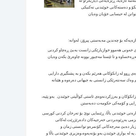
مه‌ تازه‌يه‌، ڕێژه‌يه‌كی دياريكراو له‌
نكۆ و ده‌سته‌كانی خوێندنی ته‌كنيكی
توانن له‌ حيسابی خۆيان وه‌يان
ه‌يه‌كه‌ بۆ چه‌ندين مه‌به‌ستی پيرۆز، له‌وانه‌:
دی خه‌ونی هه‌موو خوازيارێكی زانست به‌بێ ڕه‌چاو كردنی
ه‌ڕه‌خساوه‌ و ‌تا ئێستا مه‌جبور بوونه‌ چاوه‌رێ بكه‌ن وه‌يان
ه‌ی ڕوو له‌ زانكۆكانی هه‌رێم بكه‌ن و به‌ پشتگيری دارايی
وه‌ك سه‌نته‌رێكی زانستی به‌ جيهانی ده‌ره‌وه و هێنانه‌
زانكۆكان و به‌رزكردنه‌وه‌ی ئاستی كواڵيتی خوێندن. به‌و پێيه‌،
دارايی و کۆمەکی حكومه‌ت ده‌به‌ستن.
وه‌زاره‌تی خوێندنی باڵا، ڕێنمايی نوێ بۆ ته‌رخان كردنی كورسی
زمی به‌ڕێوه‌بردنی خه‌رجيه‌كان داده‌رێژرێت.
لەکاتی
زیار دەبێ مەرجەکانی کۆنمرەو توانستی زمان و
 بواری خوێندن.به‌و بۆنه‌يه‌وه‌،وه‌زيری خوێندنی باڵا و