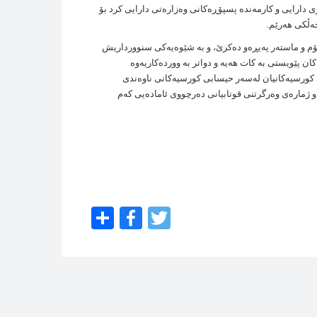
 دارايی و كارمه‌نده‌ پسپۆڕه‌كانی وه‌زاره‌تی دارايی كرد بۆ
ه‌ڵكی هه‌رێم.
م و ماسته‌ر په‌يڕه‌و ده‌كرێ، و به‌ شێوه‌يه‌كی سنوورداريش
ن پێويستی به‌ كات هه‌يه‌ و دواتر به‌ وورده‌كاريه‌وه‌
ی كورسيه‌كانيان له‌سه‌ر حيسابی كورسيه‌كانی ناوه‌ندی
‌ و ژماره‌ی وه‌رگرتنی قوتابيانی ده‌رچووی ئاماده‌يی كه‌م
Share
Facebook
Twitter