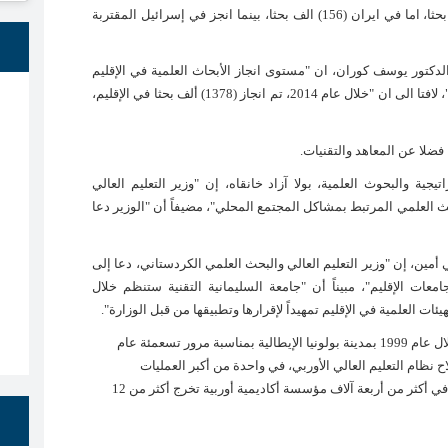
بحثا علميا في جمهورية مصر العربية، وفي تركيا (235) الف بحثا، اما في ايران (156) الف بحثا، بينما انجز في إسرائيل المقتربة
لدكتور يوسف كوران، ان "مستوى انجاز الأبحاث العلمية في الإقليم
ليست بالمستوى المطلوب، ويجب الاهتمام بها بشكل أوسع"، لافتا الى ان "خلال عام 2014، تم انجاز (1378) ألف بحثا في الإقليم،
جية والبحوث العلمية، بولا آزاد خانقاه، إن "وزير التعليم العالي
 العلمي المرتبط بمشاكل المجتمع المحلي"، مضيفاً أن "الوزير دعا
 أمين، إن "وزير التعليم العالي والبحث العلمي الكردستاني، دعا إلى
امعات الإقليم"، مبيناً أن "جامعة السليمانية التقنية ستنظم خلال
ئات العلمية في الإقليم تمهيداً لإقرارها وتطبيقها من قبل الوزارة
".
شار الى أن وزراء التعليم العالي الأوروبيون، قد اجتمعوا خلال عام 1999 بمدينة بولونيا الإيطالية بمناسبة مرور تسعمئة عام
اح نظام التعليم العالي الأوربي، في واحدة من أكبر العمليات
الإصلاحية في تاريخ التعليم العالي، بهدف توحيد نظام التعليم في أكثر من أربعة آلاف مؤسسة أكاديمية أوربية تخرج أكثر من 12