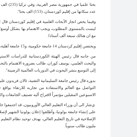
عدد سكانها من إقليم كوردستان، (153) الف بحثا".
وفيما يخص انجاز الأبحاث العلمية في إقليم كوردستان قال ا
مع ان هنالك سبعة ألف أستاذا.
ويحتضن إقليم كردستان 14 جامعة حكومية، و15 جامعة أهلية، فضلا عن المعاهد والتقنيات.
من جانبه قال رئيس الهيئة الكوردستانية للدراسات الاستراتي
والبحث العلمي، يوسف كوران، طالب بضرورة الاهتمام بالبحث
إلى التوسع بنشر البحوث في الدوريات العالمية الرصينة
".
بدوره قال رئيس جامعة السليمانية التقنية، ئالان فريدون علي
التواصل مع العالم والاستفادة من تجاربه للارتقاء بواقع ج
الاسبوعين المقبلين مؤتمراً لاقتراح آليه تصنيف الجامعات والهي
ي
على إنشاء جامعة بولونيا، وأطلقوا إعلان بولونيا الشهير لإصل
مليون طالب سنوياً.