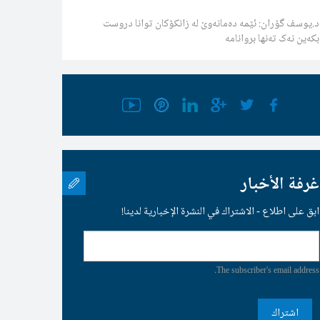
د.یوسف گۆران: ئێمە دەمانەوێ لە زانکۆکان توانا دروست
بکەین نەک تەنها بروانامە
غرفة الأخبار
ابق على اطلاع - الاشتراك في النشرة الإخبارية لدينا!
The subscriber's email address.
اشتراك