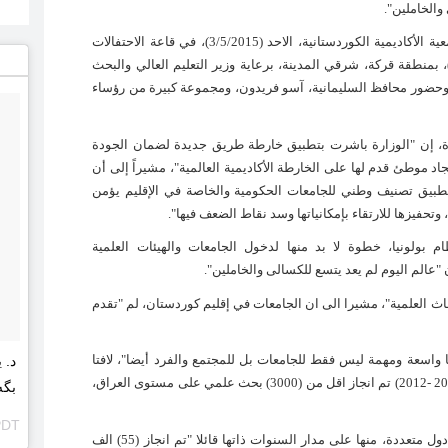
والخاملين".
جاء ذلك خلال الندوة التي نظمتها الوزارة بالتعاون مع الجمعية الأكاديمية الكوردستانية، الاحد (3/5/2015)، في قاعة الاحتفالات
، بمنطقة قركة، شرقي المدينة، برعاية وزير التعليم العالي والبحث
وحضور محافظ السليمانية، آسو فريدون، ومجموعة كبيرة من رؤساء
دوة، إن "الوزارة باشرت بتطبيق خارطة طريق جديدة لضمان الجودة
اد موطئ قدم لها على الخارطة الأكاديمية العالمية"، مشيراً إلى أن
تطبيق تصنيف وطني للجامعات الحكومية والخاصة في الإقليم يؤمن
وتحفيزها للارتقاء بإمكانياتها وسد نقاط الضعف فيها
".
ظام بولونيا، خطوة لا بد منها لدخول الجامعات والهيئات العلمية
أن "عالم اليوم لم يعد يتسع للكسالى والخاملين
".
ث العلمية"، مشيرا الى ان الجامعات في إقليم كوردستان، لم "تقدم
تها واسعة ومهمة ليس فقط للجامعات بل للمجتمع والفرد أيضا"، لافتا
د. 
)، ان منذ (2003 -2012) تم انجاز اقل من (3000) بحث علمي على مستوى العراق،
بگەڕێنینەوە
PDT
وتحدث الوزير كوران، عن أبحاث علمية مختلفة أنجزت في دول متعددة، منها على مدار السنوات ذاتها قائلا "تم انجاز (55) الف