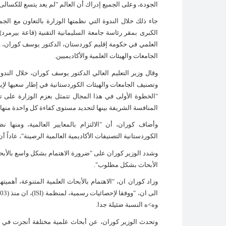
الجودة، وعلى الجميع إدراك أن العالم "لم يعد يتسع للكسالى 
الكبرى بمقر رئاسة جامعة السليمانية التقنية (قاعة بيرمرد)
العلمي في حكومة إقليم كوردستان، الدكتور يوسف كوران، 
الجامعات والهيئات العلمية والأكاديميين.
وقال وزير التعليم العالي الدكتور يوسف كوران، خلال الن
وتصنيف الجامعات والهيئات الكوردستانية في إطار سعيها لإيج
"الخطوة الأولى في هذا المجال تتمثل بعزم الوزارة على 
المنافسة الشريفة بينها لتحديد مستوى كفاءة كل واحدة منها، 
وأضاف كوران، أن "الالتزام بالمعايير العالمية، ومنها ن
الكوردستانية التصنيفات الأكاديمية العالمية الرصينة"، عاداً 
وشدد الوزير كوران على "ضرورة الاهتمام بشكل واسع بالأبحا
الأبحاث بشكل مطلوب".
وزاد كوران ان، "الاهتمام بالأبحاث العلمية المتنوعة، أهمي
الى ان، "ووفقا لإحصائيات رسمية، لمنظمة (
ISI
وه>ه النسبة ضئيلة جدا.