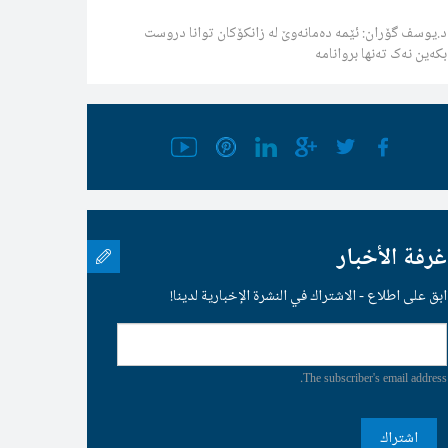
د.یوسف گۆران: ئێمە دەمانەوێ لە زانکۆکان توانا دروست
بکەین نەک تەنها بروانامە
غرفة الأخبار
ابق على اطلاع - الاشتراك في النشرة الإخبارية لدينا!
The subscriber's email address.
اشتراك