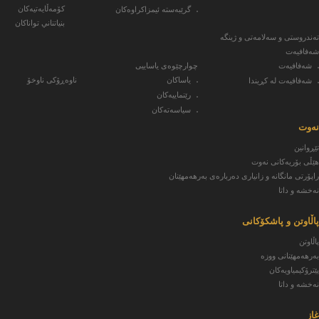
کۆمەڵایەتیەکان
گرێبەستە ئیمزاکراوەکان
بنياتناني تواناكان
تەندروستی و سەلامەتی و ژینگە
شەفافیەت
چوارچێوەی یاساییی
شەفافیەت
ناوەڕۆکی ناوخۆ
ياساكان
شەفافیەت لە کڕیندا
رێنماییەکان
سیاسەتەکان
نەوت
تێڕوانین
هێڵی بۆریەکانی نەوت
راپۆرتی مانگانە و زانیاری دەربارەی بەرهەمهێنان
نەخشە و داتا
پاڵاوتن و پاشکۆکانی
پاڵاوتن
بەرهەمهێنانی ووزە
پێترۆکیمیاویەکان
نەخشە و داتا
غاز