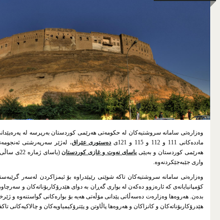
وەزیر
گرێبەستەکان
گرێبەستێکی نوێی بەرهەمهێنانی هاوبەش
گرێبەستە ئیمزاکراوەکان
پەیوەندیە کۆمەڵایەتیەکان
بنياتناني تواناكان
تەندروستی و سەلامەتی و ژینگە
شەفافیەت
وەزارەتی سامانە سروشتیەکان لە حکومەتی هەرێمی کوردستان بەرپرسە لە پەرەپێدانی
ماددەکانی 111 و 112 و 115 و 121ی
دەستوری عێراق
، لەژێر سەرپەرشتی ئەنجومەن
شەفافیەت
هەرێمی کوردستان و بەپێی
یاسای نەوت و غازی کوردستان
واری جێبەجێکردنەوە.
شەفافیەت لە کڕیندا
وەزارەتی سامانە سروشتیەکان تاکە شوێنی رێپێدراوە بۆ ئیمزاکردن لەسەر گرێبەست
چوارچێوەی یاساییی
کۆمپانیایانەی کە ئارەزوو دەکەن لە بواری گەڕان بە دوای هێدرۆکاربۆناتەکان و سەرچاوەک
بدەن. هەروەها وەزارەت دەسەڵاتی پێدانی مۆڵەتی هەیە بۆ بوارەکانی گواستنەوە و ژێر
ياساكان
هێدرۆکاربۆناتەکان و کانزاکان و هەروەها پاڵاوتن و پێترۆکیمیاویەکان و چالاکیەکانی تاکفرۆشی 
رێنماییەکان