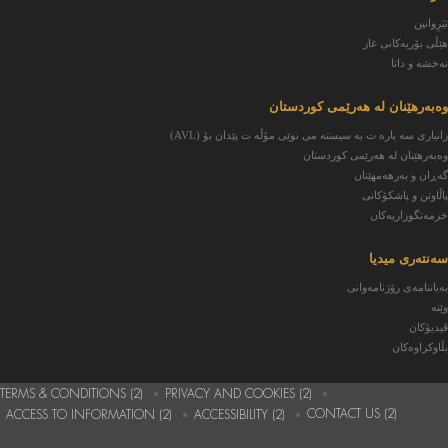
تيَرِوانين
هێڵی بۆریەکانی غاز
نەخشە و داتا
وەبەر‌هێنان لە هەرێمی کوردستان
زانیاری سه باره ت به سیسته می نوێی مۆڵه ت پێدان بۆ (AVL)
وەبەر‌هێنان لە هەرێمی کوردستان
گەڕان و بەرهەمهێنان
پاڵاوتن و پاشکۆکانی
خزمەتگوزاریەکان
سەنتەری میدیا
بەیاننامەی رۆژنامەوانی
وێنە
ڤیدیۆکان
بڵاوکراوەکان
TERMS & CONDITIONS (2)
PRIVACY AND COOKIES (2)
CONTACT US (2)
ACCESS TO INFORMATION (2)
ACCESSIBILITY (2)