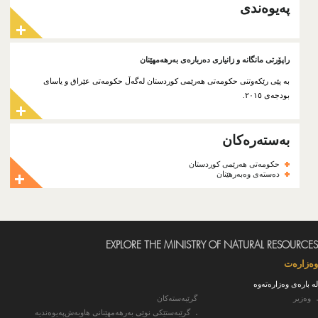
پەیوەندی
راپۆرتی مانگانە و زانیاری دەربارەی بەرهەمهێنان
بە پێی رێکەوتنی حکومەتی هەرێمی کوردستان لەگەڵ حکومەتی عێراق و یاسای
بودجەی ٢٠١٥.
بەستەرەکان
حکومەتی هەرێمی كوردستان
دەستەی وەبەرهێنان
EXPLORE THE MINISTRY OF NATURAL RESOURCES
وەزارەت
لە بارەی وەزارەتەوە
گرێبەستەکان
وەزیر
پەیوەندیە
گرێبەستێکی نوێی بەرهەمهێنانی هاوبەش