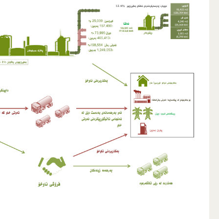
سیاسەتەکان
ناوەڕۆکی ناوخۆ
نەوت
تێڕوانین
هێڵی بۆریەکانی نەوت
راپۆرتی مانگانە و زانیاری دەربارەی بەرهەمهێنان
نەخشە و داتا
پاڵاوتن و پاشکۆکانی
پاڵاوتن
بەرهەمهێنانی ووزە
پێترۆکیمیاویەکان
نەخشە و داتا
غاز