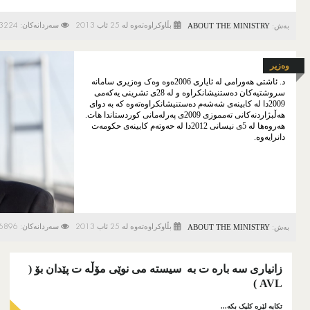
تيَرِوانين
ABOUT THE MINISTRY
بڵاوكراوەتەوە لە 25 ئاب 2013
سەردانەكان: 3224
بەش:
هێڵی بۆریەکانی غاز
وەزیر
نەخشە و داتا
د. ئاشتی هەورامی لە ئایاری 2006ەوە وەک وەزیری سامانە
کانزاگەری
سروشتیەکان دەستنیشانکراوە و لە 28ی تشرینی یەکەمی
2009دا لە کابینەی شەشەم دەستنیشانکراوەتەوە کە بە دوای
تيَرِوانين
هەڵبژاردنەکانی تەمموزی 2009ی پەرلەمانی کوردستاندا هات.
هەروەها لە 5ی نیسانی 2012دا لە حەوتەم کابینەی حکومەت
وەبەر‌هێنان لە کوردستان
دانرایەوە.
زانیاری سه باره ت به سیسته می نوێی مۆڵه ت پێدان بۆ (AVL)
وەبەر‌هێنان لە هەرێمی کوردستان
گەڕان و بەرهەمهێنان
ABOUT THE MINISTRY
بڵاوكراوەتەوە لە 25 ئاب 2013
سەردانەكان: 6896
بەش:
پاڵاوتن و پاشکۆکانی
خزمەتگوزاریەکان
زانیاری سه باره ت به سیسته می نوێی مۆڵه ت پێدان بۆ (
سەنتەری میدیا
)
AVL
بەیاننامەی رۆژنامەوانی
تکایه لێره کلیک بکه...