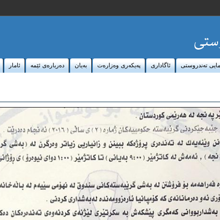
مايی ته‌ندروستی
ئاگاداری
پەیکەرى وەزارەت
به‌یان
ده‌رباره‌ی ئێمه‌
ئامار