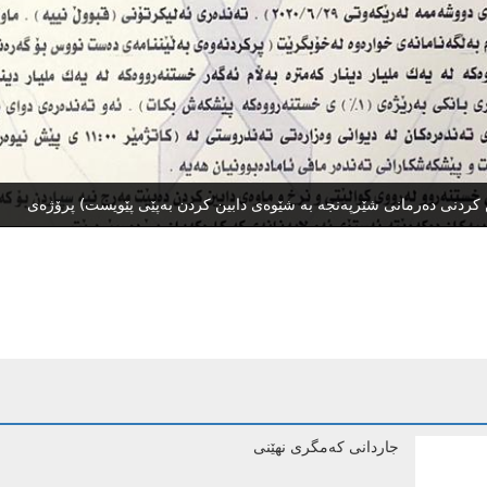
جاردانی کەمگری نهێنی