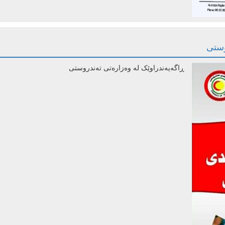
وستی
ڕاگەیەندراوێک لە وەزارەتی تەندروستی