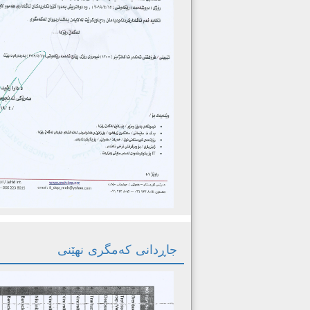
جاڕدانی کەمگری نهێنی