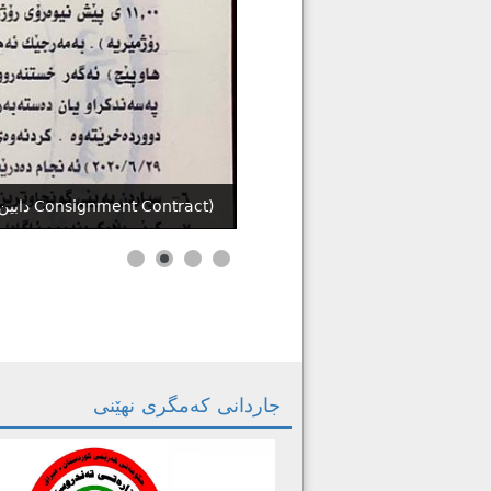
پرۆژەى (دابین کردنى دەرمانى شێرپەنجە بە شێوەى دابین کردن بەپێى پێویست Consignment Contract)
جاردانی کەمگری نهێنی