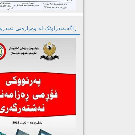
ڕاگەیەندراوێک لە وەزارەتی تەندر