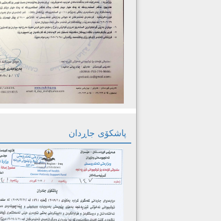
پاشکۆی جاڕدان