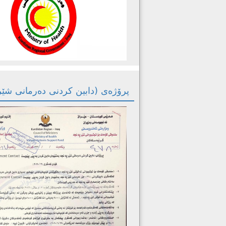
پرۆژەى (دابین کردنى دەرمانى شێرپەنجە بە 