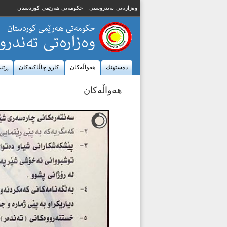
وەزارەتی تەندروستی - حکومەتی هەرێمی کوردستان
ده‌ستپێك
هه‌واڵه‌كان
كارو چاڵاكيه‌كان
ڕێن
هه‌واڵه‌كان