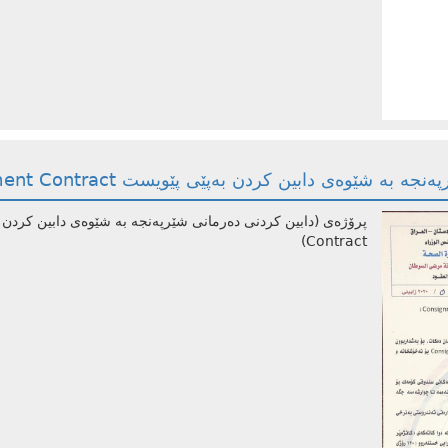
شێوەى دابین کردن بەپێى پێویست Consignment Contract)
Contract)