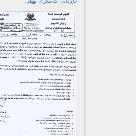
جاڕدانی کەمگری نهێنی