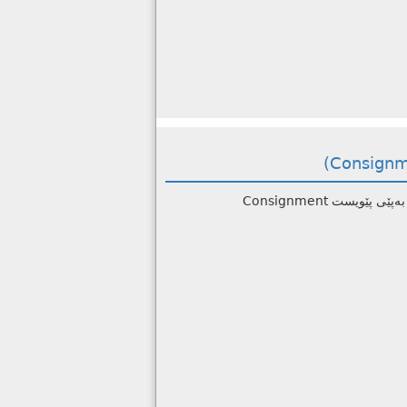
پرۆژەى (دابین کردنى دەرمانى شێرپەنجە بە شێوەى دابین کردن بەپێى پێویست Consignment